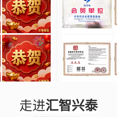
走进
汇智兴泰