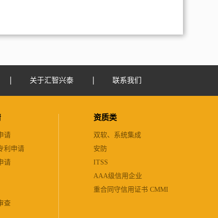
关于汇智兴泰
联系我们
请
资质类
申请
双软、系统集成
专利申请
安防
申请
ITSS
AAA级信用企业
重合同守信用证书 CMMI
审查