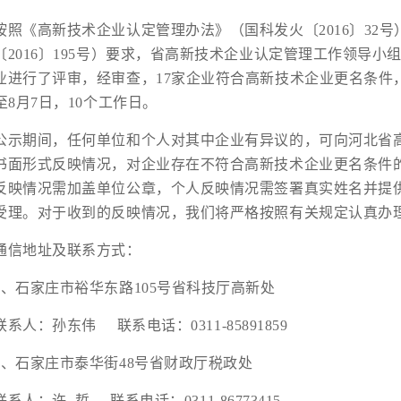
照《
高新技术企业认定
管理办法》（国科发火〔2016〕32号
〔2016〕195号）要求，省高新技术企业认定管理工作领导小
业进行了评审，经审查，17家企业符合高新技术企业更名条件，
至8月7日，10个工作日。
期间，任何单位和个人对其中企业有异议的，可向河北省高
书面形式反映情况，对企业存在不符合高新技术企业更名条件
反映情况需加盖单位公章，个人反映情况需签署真实姓名并提
受理。对于收到的反映情况，我们将严格按照有关规定认真办
地址及联系方式：
石家庄市裕华东路105号省科技厅高新处
人：孙东伟 联系电话：0311-85891859
石家庄市泰华街48号省财政厅税政处
：许 哲 联系电话：0311-86773415