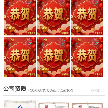
公司
资质
/ COMPANY QUALIFICATION
MORE >>