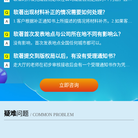
软著出现材料补正的情况需要如何处理？
1.客户根据补正通知书上所描述的情况将材料补齐。2.如果客户是自己申报走的邮寄的话，需要打印一份纸质材料签章后再次将补正的材料邮寄到版权局（自己申报材料补正需要1-2个月的受理时间）。3.如果找的代理走内部通道则可以直接将材料提交到老师手上速度方面的更多优势。
软著首次发表地点与公司所在地不同有影响么？
没有影响，首次发表地点全国任何城市都可以。
软著提交到版权局以后，有没有受理通知书？
走大厅的老师在初步审核接收后会有一个受理通知书作为凭证，而走加急的是没有受理通知的，但是网上能够查看到状态。
立即咨询
疑难
问题
/ COMMON PROBLEM