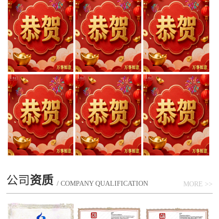
公司
资质
/ COMPANY QUALIFICATION
MORE >>