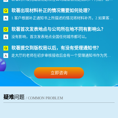
软著出现材料补正的情况需要如何处理？
1.客户根据补正通知书上所描述的情况将材料补齐。2.如果客户是自己申报走的邮寄的话，需要打印一份纸质材料签章后再次将补正的材料邮寄到版权局（自己申报材料补正需要1-2个月的受理时间）。3.如果找的代理走内部通道则可以直接将材料提交到老师手上速度方面的更多优势。
软著首次发表地点与公司所在地不同有影响么？
没有影响，首次发表地点全国任何城市都可以。
软著提交到版权局以后，有没有受理通知书？
走大厅的老师在初步审核接收后会有一个受理通知书作为凭证，而走加急的是没有受理通知的，但是网上能够查看到状态。
立即咨询
疑难
问题
/ COMMON PROBLEM