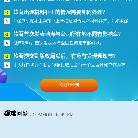
软著出现材料补正的情况需要如何处理？
1.客户根据补正通知书上所描述的情况将材料补齐。2.如果客户是自己申报走的邮寄的话，需要打印一份纸质材料签章后再次将补正的材料邮寄到版权局（自己申报材料补正需要1-2个月的受理时间）。3.如果找的代理走内部通道则可以直接将材料提交到老师手上速度方面的更多优势。
软著首次发表地点与公司所在地不同有影响么？
没有影响，首次发表地点全国任何城市都可以。
软著提交到版权局以后，有没有受理通知书？
走大厅的老师在初步审核接收后会有一个受理通知书作为凭证，而走加急的是没有受理通知的，但是网上能够查看到状态。
立即咨询
疑难
问题
/ COMMON PROBLEM