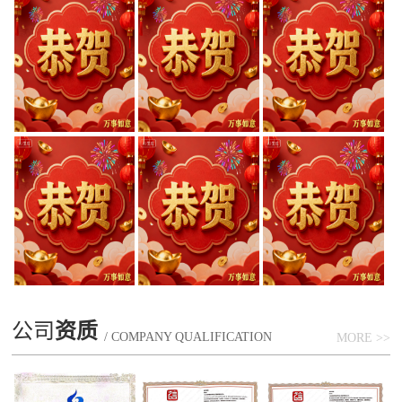
公司
资质
/ COMPANY QUALIFICATION
MORE >>