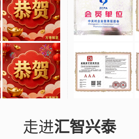
走进
汇智兴泰