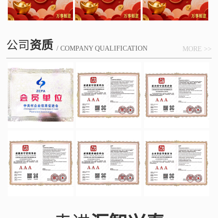
公司
资质
/ COMPANY QUALIFICATION
MORE >>