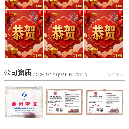
公司
资质
/ COMPANY QUALIFICATION
MORE >>