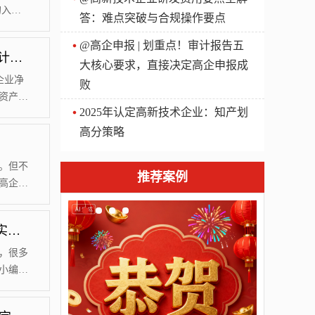
的入围
答：难点突破与合规操作要点
略统计，
色。第
@高企申报 | 划重点！审计报告五
国家高新技术企业认定中“企业成长性”得分如何计算？
占比
大核心要求，直接决定高企申报成
国有企
企业净
败
资产增
2025年认定高新技术企业：知产划
档次得出
。02
高分策略
收入之
。但不
推荐案例
高企证
所以，
工作，
@高新企业 | 2024年国家高新技术企业认定全部实地抽查
能被取
没有建
了，很多
小编给
新技术企
有对