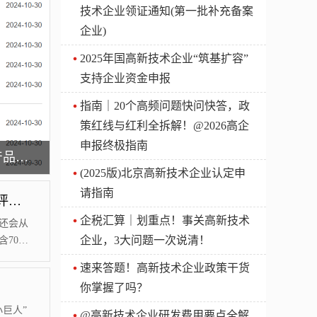
技术企业领证通知(第一批补充备案
企业)
2025年国高新技术企业“筑基扩容”
支持企业资金申报
指南｜20个高频问题快问快答，政
策红线与红利全拆解！@2026高企
申报终极指南
@石景山企业，最高200万，国高新、研发机构、新技术和新产品等奖补启动申报
(2025版)北京高新技术企业认定申
请指南
第四批 | 高企认定如何一次通过？企业创新能力评价是关键！
企税汇算｜划重点！事关高新技术
还会从
企业，3大问题一次说清！
70
本期将
速来答题！高新技术企业政策干货
力评价
你掌握了吗？
组织管
0分，
巨人”
@高新技术企业研发费用要点全解