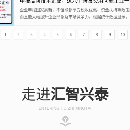
策，今天详细解答几个抽查中经常被问到的几个关键问题，避
说错话，导致企业无法顺利通过抽查】①、为什么知识产权申
企业申报国家高新，不但能够享受税收优惠、资金扶持等政策
集中？A企业回答：我公司在知识产权...
而且能大幅提升企业形象及市场竞争力。根据统计数据显示，
我国高新技术企业达46.3万家。在高企申报过程中，“研发费用
为众多企业的重点与难点问题。接下来，我们来说说“研发费用
1
2
3
4
5
6
7
8
9
10
的六大问题。01核算范围问题通常来讲，高企研发费用的核算
盖：人员人工费用、直接投入费用、折旧费用、无形资产摊销
设计费用、装备调试与试验费用、...
走进
汇智兴泰
ENTERING HUIZHI XINGTAI