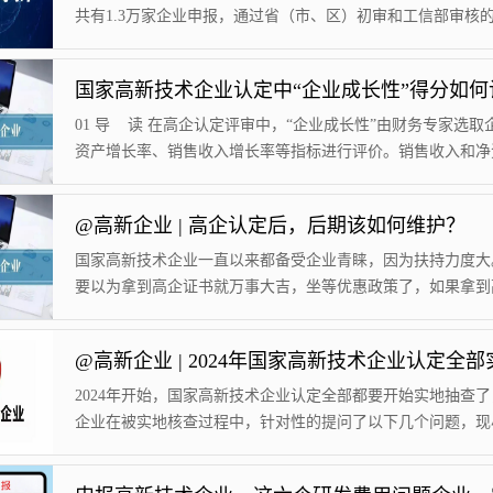
综合得分达到70分以上（不含70分）...
共有1.3万家企业申报，通过省（市、区）初审和工信部审核
企业共4300多家，目前已完成公示发布。 专精特新 Club 粗
审核通过率约为33%。民营企业超八成，中、小微企业平分秋
四批专精特新小巨人公示企业4300多家，从规模看，中型企业
44%，小微型企业占比56%。从类型看，民营企业占比84%，
01 导 读 在高企认定评审中，“企业成长性”由财务专家选取
业占...
资产增长率、销售收入增长率等指标进行评价。销售收入和净
长率得分满分均为10分，共计20分。以上两个指标对照评价
分值，两项得分独立核算，相加计算出企业成长性指标综合得分
@高新企业 | 高企认定后，后期该如何维护？
计算规则销售收入增长率销售收入为主营业务收入与其他业务
和，如其他业务收入为0，则销售收入即是主营...
国家高新技术企业一直以来都备受企业青睐，因为扶持力度大
要以为拿到高企证书就万事大吉，坐等优惠政策了，如果拿到
书后管理没做好，可能会被“摘帽”，甚至追缴已享受的优惠！
在拿到高新技术企业证书后，还需要做好后续的高新企业管理
才能享受高企认定后的企业优惠和奖补待遇。一、高企认定可
消的原因通常来说，可能被取消资格的情况有以下几种：1、
2024年开始，国家高新技术企业认定全部都要开始实地抽查
立研发费用专账管理，或者专账管理不达标...
企业在被实地核查过程中，针对性的提问了以下几个问题，现
大家举例说明，2024年之后，再想通过临时包装申请国家高
业单纯搞点补贴的时代已经一去不返了！【自古上有政策，下