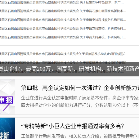
企业在进行高企认定申报时除了满足基本条件，高企评审专家
四大指标对企业的创新能力进行打分，分数达到70分以上（不含
分）时才能顺利通过高企认定，由此可见四大指标的重要性，
对企业创新能力评价中的四大指标进行全面解析！企业创新能
“专精特新”小巨人企业申报通过率有多高？
企业创新能力主要从知识产权、科技成果转化能力、研究开发
理水平、企业成长性等四项指标进行评价。四项指标满分为10
工信部举行新闻发布会，相关负责人介绍，第四批专精特新“小