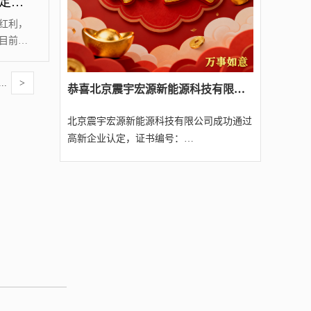
申报高新技术企业，这六个研发费用问题企业一定要避免!
免几张
请比较
红利，
目前，
”已成
”常见
...
>
​恭喜北京震宇宏源新能源科技有限公司经我司代理成功通过2025年第四批北京高新技术企业认定（附名单）
范围涵
费用、
北京震宇宏源新能源科技有限公司成功通过
北京源宸
高新企业认定，证书编号：
业认定，证书
GR202511005307，不仅仅是...
仅仅是展示