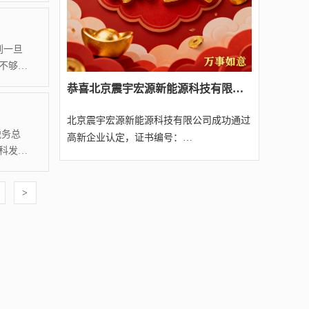
色社会
新驱动
造一流
到一旦
不够条
的扶持
​恭喜北京震宇宏源新能源科技有限公司经我司代理成功通过2025年第四批北京高新技术企业认定（附名单）
果是别
以申请
北京震宇宏源新能源科技有限公司成功通过
北京源宸
企业。
税务总
高新企业认定，证书编号：
业认定，证书
科发火
GR202511005307，不仅仅是...
仅仅是展示
的高新技
心自主
>
港、
域》中