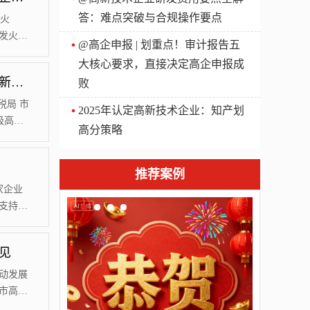
答：难点突破与合规操作要点
火
科发火
@高企申报 | 划重点！审计报告五
新技术
大核心要求，直接决定高企申报成
政厅、
天津：关于公示西青区2019年拟通过认定市级高新技术企业名单的通知
败
家企业
税局 市
2025年认定高新技术企业：知产划
级高新
高分策略
关规
，公示
工作日
推荐案例
领导小
家企业
支持和
2012
荐，省
见
以重点
是加强
动发展
市高新
如下：