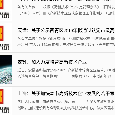
各有关单位： 根据《高新技术企业认定管理办法》（国科发
〔2016〕32号）和《高新技术企业认定管理工作指引》（国
〔2016〕195号）等有关规定，经企业申报、地方初审、省高
企业认定管理工作领导小组组织专家审查以及省科技厅、省财
省税务局会商等程序，拟对原河南宏源车轮股份有限公司等14
准予更名，现予公示。有关事项通知如下： ...
各有关单位：根据《市科委 市工业和信息化委 市财政局 市国
地税局 市人力社保局 市知识产权局关于修订印发〈天津市市
技术企业认定管理办法〉的通知》（津科规〔2018〕2号）有
定，现将拟通过市级高新技术企业认定的152家企业予以公示
安徽：加大力度培育高新技术企业
期为5个工作日。对公示有异议的，请自本通知发布之日起5个
内以实名、书面形式向西青区推动高新技术企业认定发展工作
近日，安徽省科技厅公布2018年高新技术培育企业名单，809
组办公室提出。提出异议时应...
入选培育名单，培育期两年。 为增强企业自主创新能力，
引导创新要素向企业聚集，促进企业创新发展，安徽省科技厅自
年开始实施高新技术企业培育计划，经企业申报、各市审核推
上海：关于加快本市高新技术企业发展的若干意
科技厅审查等程序，每年遴选一批有潜力的科技型中小企业予
扶持，加快成长为高新技术企业。对入选培育名单的企业，一
各区人民政府，市政府各委、办、局： 为深入实施创新驱
研究开发管理培训，帮助企业与高...
战略，加快建设具有全球影响力的科技创新中心，做大做强本
技术产业，现提出加快本市高新技术企业发展的若干意见