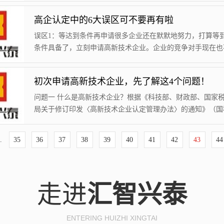
一、总体要求 （一）指导思想 以习近平新时代中国特
高企认定中的6大误区可不要再有啦
主义思想为指导，全面贯彻落实党的十九大精神，大力实施创
发展战略，围绕建设具有全球影响力的科技创新中心，积极营
误区1：等达到条件再申请很多企业还在默默地努力，打算等
营商环境，加快完善创新生态系统，全面增强...
条件具备了，立刻申请高新技术企业。企业的竞争对手现在也
件，可惜的是，但别人申请了高新技术企业培育奖励，在政府
下，企业研发费用投入力度明显加大，技术研发浸塑加快，结
初次申请高新技术企业，先了解这4个问题！
人比你先申请成为高新技术企业。误区2：只有制造企业才可
一想到高新技术企业，大家自然会认为都是制造型企业，工业
问题一 什么是高新技术企业？根据《科技部、财政部、国家
当得知某服务企业也属于高新技术企业时，很...
局关于修订印发〈高新技术企业认定管理办法〉的通知》（国
〔2016〕32号）规定，高新技术企业是指在《国家重点支持
术领域》内，持续进行研究开发与技术成果转化，形成企业核
.
35
36
37
38
39
40
41
42
43
44
知识产权，并以此为基础开展经营活动，在中国境内（不包括
澳、台地区）注册的居民企业。《国家重点支持的高新技术领
包含八大领域：电子信息、生物与新医药...
走进
汇智兴泰
ENTERING HUIZHI XINGTAI