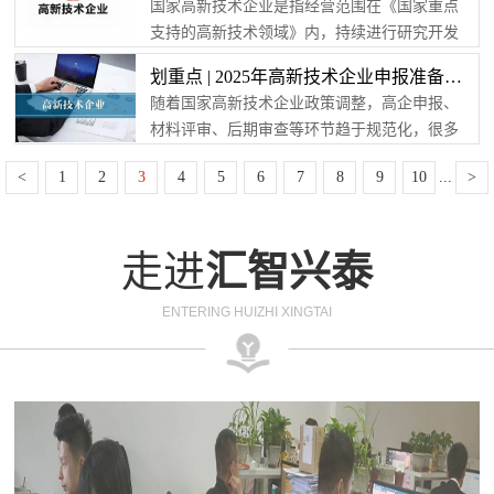
国家高新技术企业是指经营范围在《国家重点
品；「精」指精细化，企业精细化生产、精细
支持的高新技术领域》内，持续进行研究开发
化管理和精细化服务；「特」指产品或服务的
与技术成果转化，形成企业核心自主知识产
独特性与特色化，产品或服务具有行业或区域
划重点 | 2025年高新技术企业申报准备工作要点（技术篇）
权，并以此为基础开展经营活动，注册一年以
的独特性、独有性、独家生产的特点；「新」
随着国家高新技术企业政策调整，高企申报、
上的居民企业，通过申请获得国家科技部委托
指自主创新与模式创新。企业满足其中任意一
材料评审、后期审查等环节趋于规范化，很多
的地方省级科技部门审核的企业。企业在被认
项，即可申报专精特新。 ...
企业在准备高企申报材料的过程中仍在知识产
定为国家高新技术企业后，还可以申请认定国
<
1
2
3
4
5
6
7
8
9
10
...
>
权、领域选择、科技人员、研发费用归集、申
家其他众多科技型的项目，国家高新技术企业
报材料准备方面存在困难，2025年国家高新技
是知识密集、技术密集的经济实体，也是科技
术企业认定可以开始准备了，接下来对上述难
型企业最具含金量的荣誉。一、申请成为高新
走进
汇智兴泰
点进行逐一梳理。 知识产权准备知识产权不仅
技...
是高新技术企业认定的必要件之一，同时在创
ENTERING HUIZHI XINGTAI
新能力打分中占30分，所以知识产权情况与申
报成功率息息相关。与知...