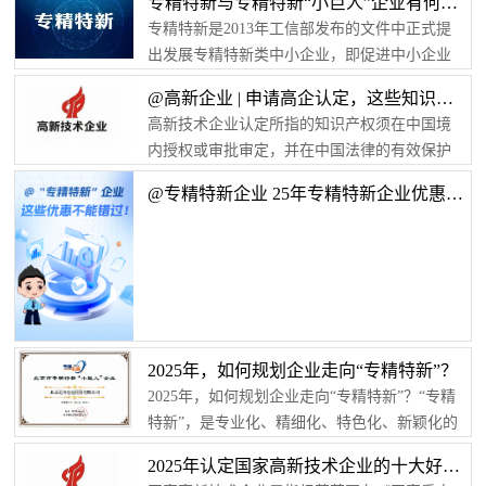
专精特新与专精特新“小巨人”企业有何不同？
专精特新是2013年工信部发布的文件中正式提
出发展专精特新类中小企业，即促进中小企业
走“专业化、精细化、特色化、新颖化”发展之
@高新企业 | 申请高企认定，这些知识产权问题要关注！
路。专精特新“小巨人”是在专精特新范围内，进
高新技术企业认定所指的知识产权须在中国境
一步开展小巨人的认定。“专精特新”中小企业➤
内授权或审批审定，并在中国法律的有效保护
专精特新企业定义按照工信部的定义，“专精特
期内，知识产权权属人应为申请企业。《高新
新”即指专业化、精细化、特色化、新颖化的中
@专精特新企业 25年专精特新企业优惠政策不容错过
技术企业认定管理工作指引》中明确指出：不
小企业，这类企业是中小企业中的排头兵，更
具备知识产权的企业不能认定为高新技术企
受政策青睐。➤ 专精特新企业主要申请条件(一)
业。在企业创新能力评价中，知识产权占30分
基本条件1.从...
（满分100分），是企业获得认定的重要指标。
评价指标如下图：企业需要重点关注的知识产
权问题01核心知识产权产权均为受让取得如果
企业大部分知识产权为受让取得，尤其...
2025年，如何规划企业走向“专精特新”？
2025年，如何规划企业走向“专精特新”？“专精
特新”，是专业化、精细化、特色化、新颖化的
缩写。其中：「专」指专业化与专项技术，企
2025年认定国家高新技术企业的十大好处！（附条件及流程）
业专注并深耕于产业链中某个环节或某个产