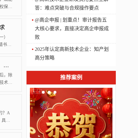
权保护
答：难点突破与合规操作要点
称《实
@高企申报 | 划重点！审计报告五
将有关
求
大核心要求，直接决定高企申报成
主体专
体年度
败
一）
请书》
2025年认定高新技术企业：知产划
技术企
高分策略
盖章，
@高新企业 | 国家高新技术企业，能享受的好处，详列！
（二）营
需提供
后，除
推荐案例
技术企
，需要
请重新
认定的
71分
的？A
，具体
期末数
业会计