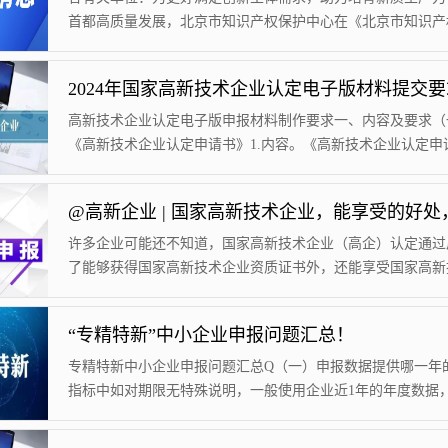
首都高质量发展，北京市知识产权保护中心在《北京市知识产
中心优化专利申请预审提交工作实施方案（试行）》（以下简
施方案》）的基础上，进一步优化专利申请预审提交工作。现
2024年国家高新技术企业认定电子版材料提交要
事项通知如下：一、优化备案主体年度提交量的设置根据备案
利申请预审合格及预审合格后审结授权情况，分级设置备案主
高新技术企业认定电子版申报材料制作要求一、内容及要求（
提交量，主要调整和明确以下内容：1.上一...
《高新技术企业认定申请书》1.内容。《高新技术企业认定申
2.要求。从“高新技术企业认定系统”中下载在线填写的《高新
业认定申请书》的PDF文件（必须是最终版），打印后签字、
然后再扫描生成PDF文件，并命名为高企认定申请书.PDF。
业执照1.内容。企业营业执照，近三年企业名称发生变更的还
许多企业可能还不知道，国家高新技术企业（高企）认定通过
工商变更通知单等。2.要求...
了能够获得国家高新技术企业资质证书外，还能享受国家高新
业各项优惠政策。因此已认定为高新技术企业的不能掉以轻心
时刻做好认定的后续工作，平时就要做好准备，到时间以后申
“专精特新”中小企业申报问题汇总！
认定，确保企业可持续享受优惠政策。国家高新技术企业重新
申报条件、通过标准跟首次认定完全一样，都需要综合评分达到
专精特新中小企业申报问题汇总Q（一）申报数据提供哪一年
以上，（一）所得税率优惠。高新技术企业...
指标中如对期限无特殊说明，一般使用企业近1年的年度数据
定义为：指企业上一完整会计年度，以企业上一年度审计报告
为准。对于存在子公司或母公司的企业，按财政部印发的《企