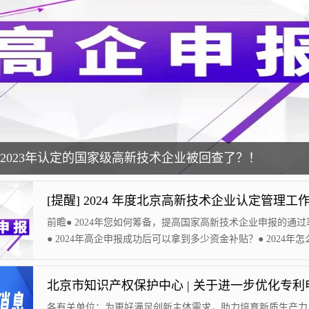
21-2023年认定的国家级高新技术企业被回查了？！
前瞻● 2024年您如何筹备，提高国家高新技术企业申报的通过
● 2024年高企申报成功后可以拿到多少资金补贴？● 2024年
高新资质？● 关注汇智兴泰微信公众号，为您带来更多申报干
力企业24年高新申报。● 更多疑问：高新申报、复审、培育、
新、小巨人等联系：010-84022882根据科技部、财政部、国
局《高新技术企业...
各有关单位：为更好满足创新主体需求，助力培育新质生产力