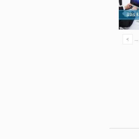
<
...