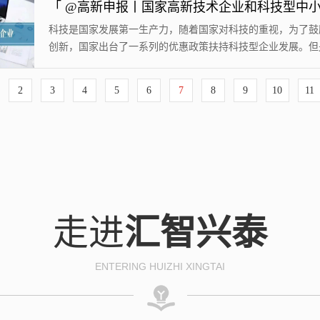
准则》有关规定执行。Q（二）自主品牌指什么？A所称拥有
牌是指主营业务产品或服务具有自主知识产权，且符合下列条
科技是国家发展第一生产力，随着国家对科技的重视，为了鼓
一：1.产品或服务品牌已经国家知识产权局商...
创新，国家出台了一系列的优惠政策扶持科技型企业发展。但
企业并不清楚自己的企业是不是符合优惠政策申请要求，同时
技术企业和科技型中小企业的扶持政策也不了解，在这里具体
2
3
4
5
6
7
8
9
10
11
介绍一下两者的区别。问高新技术企业和科技型中小企业的定
么？答科技型中小企业是指依托一定数量的科技人员从事科学
究开发活动，取得自主知识产权并将其转化为...
走进
汇智兴泰
ENTERING HUIZHI XINGTAI