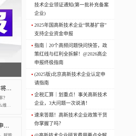
技术企业领证通知(第一批补充备案
企业)
2025年国高新技术企业“筑基扩容”
支持企业资金申报
指南｜20个高频问题快问快答，政
策红线与红利全拆解！@2026高企
申报终极指南
(2025版)北京高新技术企业认定申
请指南
[提醒] 2024 年度北京高新技术企业认定管理工作将于近期正式启动
企税汇算｜划重点！事关高新技术
率？
企业，3大问题一次说清！
怎么维护
货，助
速来答题！高新技术企业政策干货
专精特
你掌握了吗？
北京市知识产权保护中心 | 关于进一步优化专利申请预审提交工作的通知
家税务总
@高新技术企业研发费用要点全解
，赋能