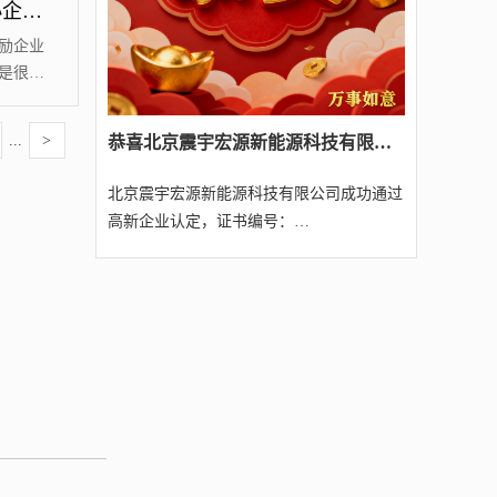
「 @高新申报丨国家高新技术企业和科技型中小企业的不同点？！
自主品
件之
励企业
是很多
对高新
给大家
...
>
​恭喜北京震宇宏源新能源科技有限公司经我司代理成功通过2025年第四批北京高新技术企业认定（附名单）
义是什
技术研
北京震宇宏源新能源科技有限公司成功通过
北京源宸
高新企业认定，证书编号：
业认定，证书
GR202511005307，不仅仅是...
仅仅是展示