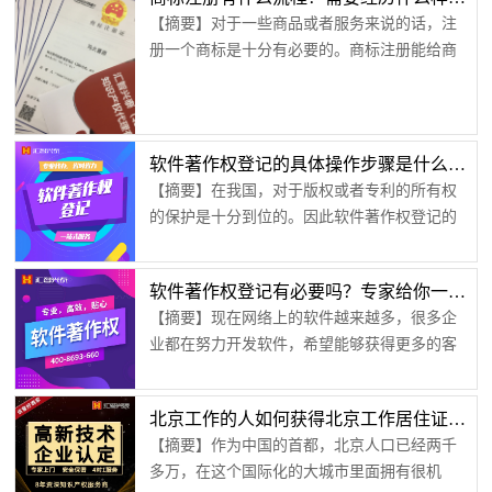
所以很多的企业都想要争夺高新技术企业认
通过。其实，这就是申请误区，高新技术企业...
【摘要】对于一些商品或者服务来说的话，注
定。为何总是申请失败？虽然企业总是想要追
册一个商标是十分有必要的。商标注册能给商
求高新技术，但是很多的企业都不肯拿出研发
品和服务很多隐性的积极作用，因为对于不同
的经费，宁愿把预算花在营销上也不愿意研发
的产品，一般都有不同的商标，所以当消费者
新科技，所以他们在申请高新技术企业认定时
在选择产品的时候，他们首先会考虑的这个产
大多数都失败，这是因为申请认定需要有条
品是什么牌子的，而这个商标就是很好的区分
件，...
软件著作权登记的具体操作步骤是什么？【汇智兴泰】
度，这样就以便消费者购买自己喜欢的商标的
【摘要】在我国，对于版权或者专利的所有权
产品。那么下面我给大家讲一讲这个注册一个
的保护是十分到位的。因此软件著作权登记的
商标具体有什么流程。1.商标制作的一些共
具体步骤不是很复杂，只要按照官网的具体要
识 我们在市场看见...
求就可以很快登记成功。只是一般需要等待的
软件著作权登记有必要吗？专家给你一些建议【汇智兴泰】
时间有点长。但是现阶段很多人自己不了解登
【摘要】现在网络上的软件越来越多，很多企
记的具体步骤，所以茫然不知所措。而且，很
业都在努力开发软件，希望能够获得更多的客
多人对于自己的产权或者版权所有没有保护意
户。但是在研发软件的过程，很多企业都忽视
识，这是意见很严重的事情。所有，今天就为
了一个问题，就是软件著作权登记。这也导致
大家详细的介绍一下软件著作权登记的具体步
北京工作的人如何获得北京工作居住证【汇智兴泰】
现在市面上类似的软件非常多，不仅消费者不
骤。1、申请初始首先，登记者需要现注册中...
【摘要】作为中国的首都，北京人口已经两千
知道如何选择，企业损失也比较大。但是软件
多万，在这个国际化的大城市里面拥有很机
著作权登记有必要吗？现在一起听听专家对于