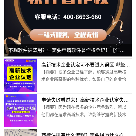
不想软件被盗用？一定要申请软件著作权登记！【汇智兴泰】
高新技术企业认定可不要进入误区 哪些问题应该避免？【汇智兴泰】
【摘要】很多企业已经了解，能够通过高新技
术企业所获得的各种优势，如果自己的企业恰
好涉及高新技术，所以也打算进行高新技术企
业认定申请，但是如果进入了误区，就会带来
申请失败看过来！高新技术企业认定失败的原因在这里【汇智兴泰】
麻烦重重。这些误区有哪些呢？让小编为您做
【摘要】因为现在很多的企业竞争激烈，所以
一下详细介绍：第一、等到需要的时候再申请
他们都在追求高新技术，谁能够掌握高新技术
很多企业虽然已经涉及到高新技术，但是却没
谁就能够掌握财富密码，因为高新技术不仅仅
有积极行动起来，而是在需要这项认证证书的
是当下追求的技术更是站稳未来市场的技术，
时候，才想起来去申请，因为非常容易就能够
商标注册有什么流程？需要经历什么样的过程？【汇智兴泰】