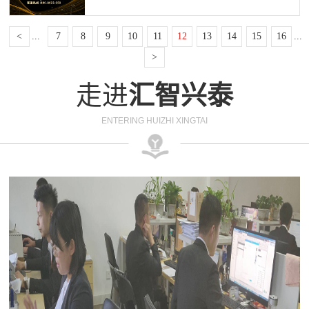
会，也有很多福利非常好的工作，因此它吸引
这方面的分析。1. 可以更好地保护企业利益现
了很多的人来这里，而这些人就是俗称的北
在经济纠纷问题每天都在发生，但是很多时候
<
...
7
8
9
10
11
12
13
14
15
16
...
漂。但是北漂想要落户北京困难重重，而在众
大家都在互相扯皮，即使是大...
多的证件中有一个证是可以起到这样一个作用
>
的，也是非常最重要的，它就是北京工作居住
走进
汇智兴泰
证。北京工作居住证的功能基本跟北京户口功
能差不多，想要获得它条件也很多，那么作为
北漂一族需要满足什么条件才能获得呢？1.北
ENTERING HUIZHI XINGTAI
京...