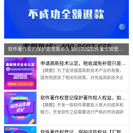
软件著作权的保护期限是多久 如何完成软件著作权登记？【汇智兴泰】
申请高新技术认定，税收减免补偿只是第一点好处【汇智兴泰】
【摘要】为了促进我国高新技术产业的发展，
国务院颁发了相关的政策，对完成高新技术企
业认定的企业实施一定的补偿和税收减免奖
励。这一政策的发行，极大地鼓励了企业对高
软件著作权登记保护著作权人权益，如何成功获得软件著作权？【汇智兴泰】
新技术的钻研和发展，有很大的积极作用。企
【摘要】开发一款软件需要投入很大的成本和
业申请技术认定是有很多好处的。税收减免补
精力，开发软件之前需要进行严格的市场调研
偿国家为了促进企业对高新技术的研发，对完
和需求分析，软件开发过程时间比较长，成本
成高新技术企业认定的企业实行百分之十五的
也比较高，因此软件的重要性不言而喻。为了
税收优惠，而没有经过认定的企业只能享受百
软件著作权登记，保护这些权益【汇智兴泰】