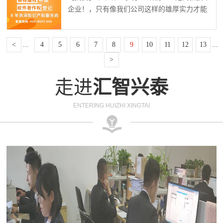
用。1、商标的用处商标注册首先要准备好你要
企业！，只有像我们公司这样的雄厚实力才能
注册的图案、文字、字母或者其他组合的标
获得认定！”高新技术企业认定真的这么难吗？
志，最好设计的让人比较容易记住的，并...
为什么如此多的企业都想通过认定？今天我们
<
...
4
5
6
7
8
9
10
11
12
13
...
就来谈谈高新技术企业。01. 什么是高新技术企
业通俗来说，按照国家颁布的《高新技术企业
>
认定管理办法》规定，有持续研究开发并且实
走进
汇智兴泰
现技术成果转化，成为企业独有的核心价值和
竞争力，并以此开展生产经营活动的企业。
02. 成为...
ENTERING HUIZHI XINGTAI