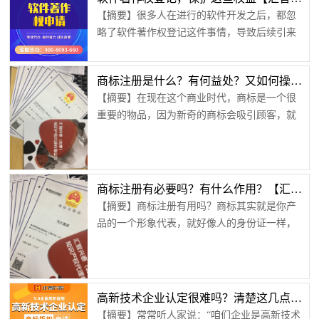
保护自己的软件，让自己合法享有一些权益，
分之二十五的税收优惠。百分之的税率减免力
【摘要】很多人在进行的软件开发之后，都忽
软件著作权登记是不错的方式，可以通过法律
度...
略了软件著作权登记这件事情，导致后续引来
来保护自己的软件成果，那么如何能够成功获
了比较大的麻烦。接下来就一起了解一下，在
得软件著作权呢？软件著作权登记有两种方
拥有了这项著作权之后，能够同时获得哪些权
式，一种是自己进行申请，另一种是通过软著
商标注册是什么？有何益处？又如何操作？【汇智兴泰】
利。1、使用权进行完软件著作权登记之后，就
代理公司进行申请，只要提供的材料完整，两
【摘要】在现在这个商业时代，商标是一个很
意味着著作权所有者拥有了这个软件的使用权
种...
重要的物品，因为新奇的商标会吸引顾客，就
这个使用权可以说是各方面的，无论是将软件
像网上的视频越新奇越有趣，看的人越多，流
发布出来进行使用，还是做成其他的周边来使
量就会越多，收益也就会越多，这是一环套一
用等等都是可以允许的。使用权对于一个软件
环的，而商标注册就是一个能够保障商户权益
来说是非常重要的，因为一旦没有拥有软件...
的政策，小编今天就来带大家了解商标注册。
商标注册有必要吗？有什么作用？【汇智兴泰】
01何为商标注册在大街上，大家都能看到各种
【摘要】商标注册有用吗？商标其实就是你产
各样的商标，在网路上，各种各样的网购商家
品的一个形象代表，就好像人的身份证一样，
都有自己的商标，而商标实际上就是商品的牌
代表着你这个人，包括你的长像，你的出生信
子，是商品的生产者为了使自己生产的商品...
息等等，商标也一样，它就像是一个身份证一
样，有一个自己的“长像”，它的长像就是你要注
册的图案，也可以是文字、字母或者其他组合
高新技术企业认定很难吗？清楚这几点，轻松通过认定审核【汇智兴泰】
的标志，而它的信息就是你要注册成为何种作
【摘要】常常听人家说：“咱们企业是高新技术