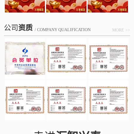
公司
资质
/ COMPANY QUALIFICATION
MORE >>