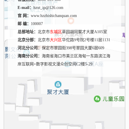
E-mail：
hzxt_ip@126.com
官 网：
www.hzzhishichanquan.com
邮 编：
100007
总部地址：
北京市
东城区
草园胡同聚才大厦A105室
北京分部：
北京市
大兴区
华佗路9号院2号楼11层1131
河北分公司：
保定市翠园街398号翠园大厦6层609
海南分公司：
海南省海口市美兰区海甸一东路滨江海
岸互联网+数字影视文漫众创空间C2楼5-29